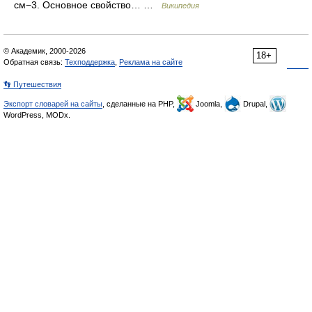
см−3. Основное свойство… …
Википедия
© Академик, 2000-2026
18+
Обратная связь:
Техподдержка
,
Реклама на сайте
👣 Путешествия
Экспорт словарей на сайты
, сделанные на PHP,
Joomla,
Drupal,
WordPress, MODx.