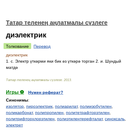
Татар теленең аңлатмалы сүзлеге
диэлектрик
Толкование
Перевод
диэлектрик
1. с. Электр үткәрми яки бик әз үткәрә торган 2. и. Шундый
матдә
Татар теленең аңлатмалы сүзлеге
.
2013
.
Игры ⚽
Нужен реферат?
Синонимы
:
изолятор
,
пироэлектрик
,
полиарилат
,
полиизобутилен
,
поликарбонат
,
полипропилен
,
политетрафторэтилен
,
политрифторхлорэтилен
,
полиэтилентерефталат
,
синоксаль
,
электрет