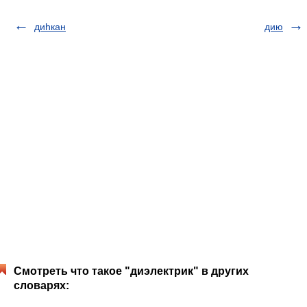
диһкан
дию
Смотреть что такое "диэлектрик" в других
словарях: