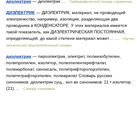
диэлектрик
— диэлектрик …
Орфографический словарь-справочник
ДИЭЛЕКТРИК
— ДИЭЛЕКТРИК, материал, не проводящий
электричество, например, изоляция, разделяющая два
проводника в КОНДЕНСАТОРЕ. У этих материалов имеется
такой показатель, как ДИЭЛЕКТРИЧЕСКАЯ ПОСТОЯННАЯ,
определяющий, до какой степени материал может… …
Научно-
технический энциклопедический словарь
диэлектрик
— пироэлектрик, электрет, полиизобутилен,
полипропилен, изолятор, полиэтилентерефталат,
поликарбонат, синоксаль, политрифторхлорэтилен,
политетрафторэтилен, полиарилат Словарь русских
синонимов. диэлектрик сущ., кол во синонимов: 11 • изолятор
(21) …
Словарь синонимов